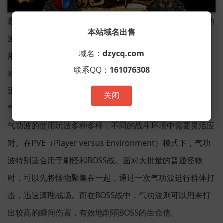
最后，在进行团队作战时，玩家要注意与队友的配合。气功
本站域名出售
波属于群体攻击技能，如果能够与其他高输出技能配合使
域名：
dzycq.com
用，将会产生1+1>2的效果。例如，气功波可以先行释放，
联系QQ：
161076308
对敌方造成大范围的消耗，再由其他职业的玩家跟进攻击，
迅速收割敌人。
关闭
气功波的基本玩法
气功波的使用玩法多种多样，不同的战斗环境中需要灵活应
对。在PVE（Player versus Environment）模式下，气功
波特别适合用于刷怪和BOSS战。面对大批量的普通怪物
时，可以先将怪物聚集在一起，通过一次气功波进行群体打
击，迅速清理战场。而在BOSS战中，气功波则可以用来打
出较高的瞬间伤害，有效地削弱BOSS的生命值。