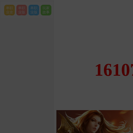
单职
单职
单职
玩家
业攻
业版
业版
故事
略
本
本