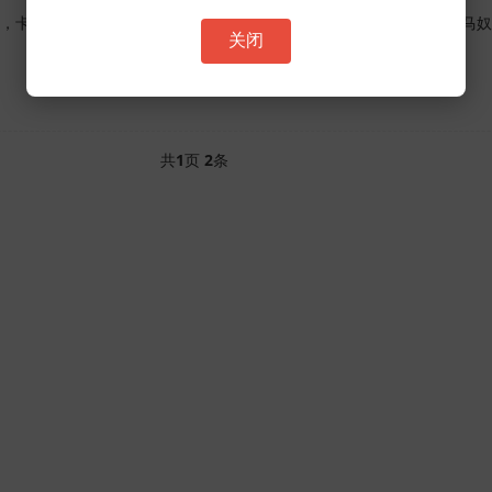
，卡位打怪是一个非常重要的技巧，特别是在送宝地图中，针对焚天马奴
关闭
共
1
页
2
条