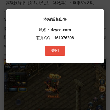
- 高级技能书（如烈火剑法、冰咆哮）：爆率5%-8%。
- 稀有材料（如强化石、祝福油）：爆率20%-30%。
本站域名出售
3. 隐藏爆率机制
部分新开单职业手游会设定动态爆率系统，即玩家连续击杀
域名：
dzycq.com
怪物后，爆率可能小幅提升。此外，组队刷图或使用爆率加
联系QQ：
161076308
成道具（如幸运符）也能提高掉落概率。
关闭
三、高效刷图技巧