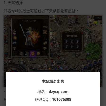
1. 天赋选择
武器专精的战士可通过以下天赋强化劈星斩：
本站域名出售
- 战争机器（提高怒气获取效率，确保劈星斩的稳定释
域名：
dzycq.com
联系QQ：
161076308
放）。