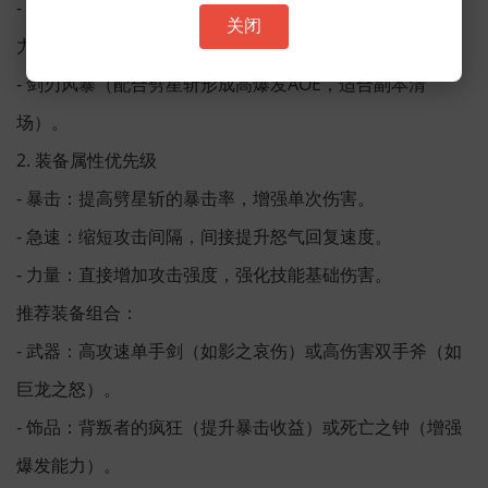
- 致命平静（减少技能怒气消耗，提升爆发期的输出能
关闭
力）。
- 剑刃风暴（配合劈星斩形成高爆发AOE，适合副本清
场）。
2. 装备属性优先级
- 暴击：提高劈星斩的暴击率，增强单次伤害。
- 急速：缩短攻击间隔，间接提升怒气回复速度。
- 力量：直接增加攻击强度，强化技能基础伤害。
推荐装备组合：
- 武器：高攻速单手剑（如影之哀伤）或高伤害双手斧（如
巨龙之怒）。
- 饰品：背叛者的疯狂（提升暴击收益）或死亡之钟（增强
爆发能力）。