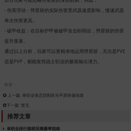
部分玩家可能忽略劈星斩的深层机制，例如：
- 伤害浮动：劈星斩的实际伤害受武器速度影响，慢速武器
单次伤害更高。
- 破甲收益：在目标护甲被破甲攻击削弱后，劈星斩的伤害
提升显著。
通过以上分析，玩家可以更精准地运用劈星斩，无论是PVE
还是PVP，都能发挥战士职业的极致输出潜力。
标签：
上一篇:
单职业变态切割跃马平原快速练级
下一篇:
暂无
推荐文章
单职业排行炼狱回廊爆率指南