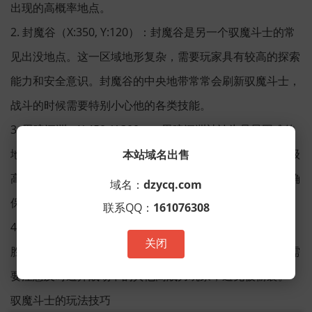
出现的高概率地点。
2. 封魔谷（X:350, Y:120）：封魔谷是另一个驭魔斗士的常
见出没地点。这一区域地形复杂，需要玩家具有较高的探索
能力和安全意识。封魔谷的中央地带常常会刷新驭魔斗士，
战斗的时候需要特别小心他的各类技能。
3. 黑暗深渊（X:450, Y:300）：黑暗深渊被认为是最困难的
地图之一，驭魔斗士也会在这里出现。这里的怪物不仅等级
本站域名出售
高，而且容易围攻玩家，建议至少组队三人以上前往，以确
域名：
dzycq.com
保能够分担伤害和提高击杀效率。
联系QQ：
161076308
4. 幽冥战场（X:500, Y:250）：幽冥战场是终极玩家挑战的
关闭
胜地，但也非常危险。驭魔斗士在此出现的几率较高，但需
要注意及时避开战场中的其他高战力玩家，避免被偷袭。
驭魔斗士的玩法技巧