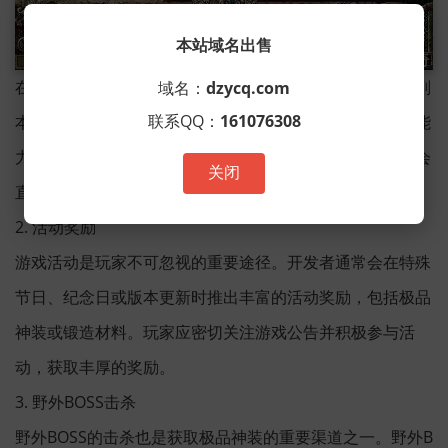
本站域名出售
在单职业手游中，高级副本往往是极品神装的重要来源。副
域名：
dzycq.com
联系QQ：
161076308
本通常难度较大，需要玩家具备较高的战斗力和团队协作能
力。通过攻略副本，不仅能够收获高级装备材料，还有机会
关闭
直接获得极品神装。建议组队挑战，提高成功率和掉落率。
2. 活动奖励
游戏活动是玩家不可忽视的重要途径。开发者通常会在特殊
节日、纪念日或版本更新时推出丰富的活动奖励，包括极品
神装或锻造材料。玩家应密切关注游戏公告并积极参与活
动，获取丰厚的奖励。
3. 野外BOSS击杀
野外BOSS的击杀也是获取极品神装的重要渠道之一。野外B