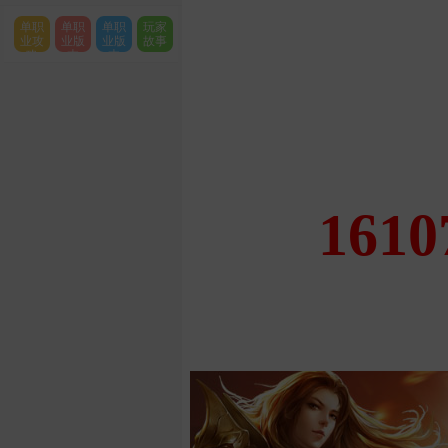
单职
单职
单职
玩家
业攻
业版
业版
故事
略
本
本