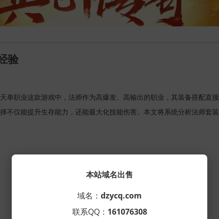
经验
天单职业这款游戏中，法师作为高爆发、高输出的职业，其装备搭配直接
择不仅能提升生存能力，还能最大化技能伤害。本文将系统分析法师套装
共
1
页
1
条
本站域名出售
域名：
dzycq.com
联系QQ：
161076308