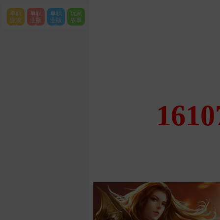
单职
单职
单职
玩家
业攻
业版
业版
故事
略
本
本