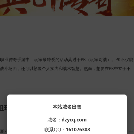
职业传奇手游中，玩家最钟爱的活动莫过于PK（玩家对战）。PK不仅
战斗场面，还可以彰显个人实力和战术智慧。然而，想要在PK中立于不
本站域名出售
网祖玛弓箭手能爆什么？
域名：
dzycq.com
联系QQ：
161076308
职业传奇手游的私服（SF）版本中，祖玛弓箭手作为经典怪物之一，一