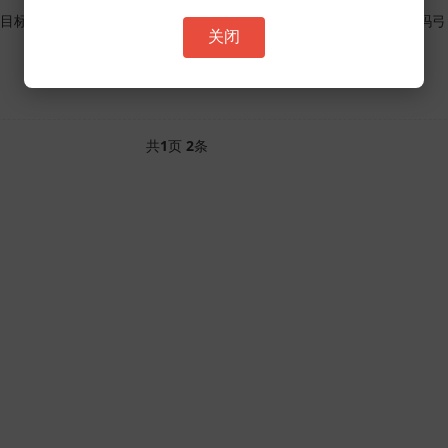
目标。许多玩家在单职业传奇手游sf发布网上寻找攻略，希望了解祖玛弓
关闭
共
1
页
2
条