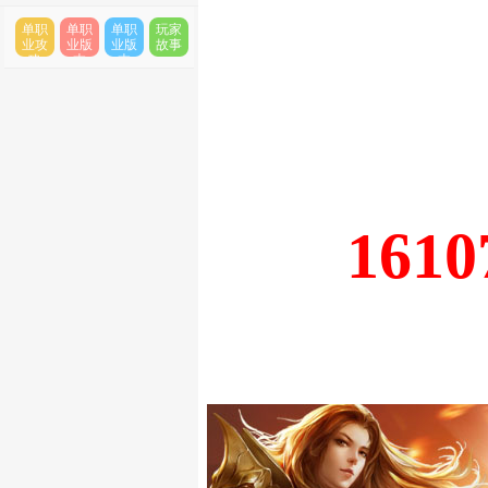
单职
单职
单职
玩家
业攻
业版
业版
故事
略
本
本