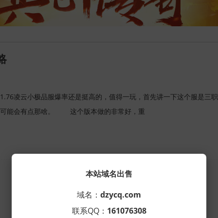
略
76凌云小极品服爆率还是挺高的，值得一玩，首先讲一下这个服是三职业
些可能会有点那啥。 这个版本做的非常好，重
共
1
页
1
条
本站域名出售
域名：
dzycq.com
联系QQ：
161076308