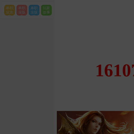
单职
单职
单职
玩家
业攻
业版
业版
故事
略
本
本